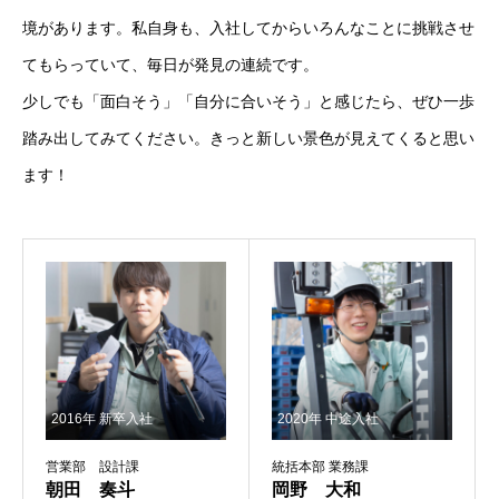
境があります。私自身も、入社してからいろんなことに挑戦させ
てもらっていて、毎日が発見の連続です。
新社屋について
ソフトテニス実業団
各種SNS
プライバシーポリ
少しでも「面白そう」「自分に合いそう」と感じたら、ぜひ一歩
踏み出してみてください。きっと新しい景色が見えてくると思い
ます！
2016年 新卒入社
2020年 中途入社
営業部 設計課
統括本部 業務課
朝田 奏斗
岡野 大和