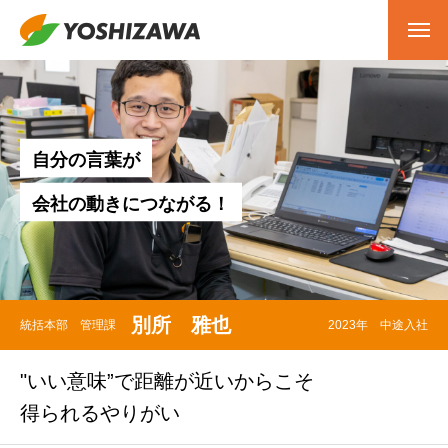
自
分
の
言
葉
が
会
社
の
動
き
に
つ
な
が
る
！
別所 雅也
統括本部 管理課
2023年 中途入社
"いい意味”で距離が近いからこそ
得られるやりがい