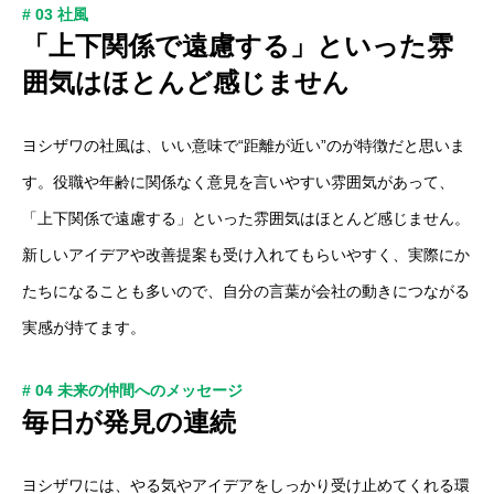
# 03 社風
「上下関係で遠慮する」といった雰
囲気はほとんど感じません
ヨシザワの社風は、いい意味で“距離が近い”のが特徴だと思いま
す。役職や年齢に関係なく意見を言いやすい雰囲気があって、
「上下関係で遠慮する」といった雰囲気はほとんど感じません。
新しいアイデアや改善提案も受け入れてもらいやすく、実際にか
たちになることも多いので、自分の言葉が会社の動きにつながる
トップページ
実感が持てます。
COMPANY
# 04 未来の仲間へのメッセージ
毎日が発見の連続
WORK
RECRUIT
ヨシザワには、やる気やアイデアをしっかり受け止めてくれる環