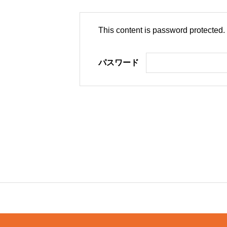
This content is password protected.
トップページ
パスワード
COMPANY
WORK
RECRUIT